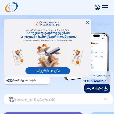
დარჩით ხაზზე სადაც არ
უნდა
იმყოფებოდეთ
მსოფლიო +
ევროპა +
აზია +
საქართველო +
აფრიკა +
ამერიკა +
საჩუქრის მიღება
წუთობრივი პაკეტები
ჩვენი აპლიკაცია
ემიგრანტებისთვის
iOS & Android
გადმოწერა